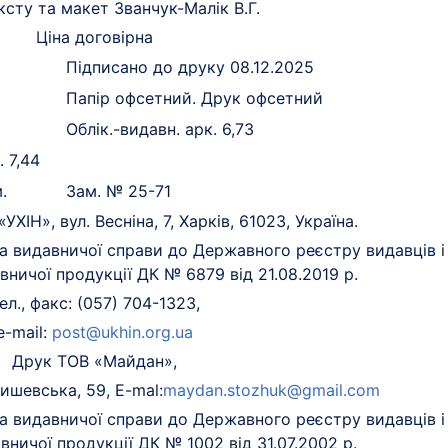
ксту та макет Званчук-Малік В.Г.
Ціна договірна
Підписано до друку 08.12.2025
8
Папір офсетний. Друк офсетний
Облік.-видавн. арк. 6,73
. 7,44
.
Зам. № 25-71
УХІН», вул. Весніна, 7, Харків, 61023, Україна.
та видавничої справи до Державного реєстру видавців і
ничої продукції ДК № 6879 від 21.08.2019 р.
ел., факс: (057) 704-1323,
е-mail:
post@ukhin.org.ua
Друк ТОВ «Майдан»,
нишевська, 59, E-mal:
maydan.stozhuk@gmail.com
та видавничої справи до Державного реєстру видавців і
ничої продукції ДК № 1002 від 31.07.2002 р.