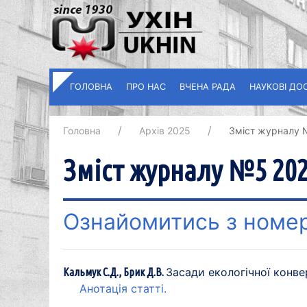
ГОЛОВНА
ПРО НАС
ВЧЕНА РАДА
НАУКОВІ ДО
Головна
Архів 2025
Зміст журналу 
Зміст журналу №5 202
Ознайомитись з номе
Засади екологічної конвер
Кальмук С.Д., Брик Д.В.
Анотація статті.