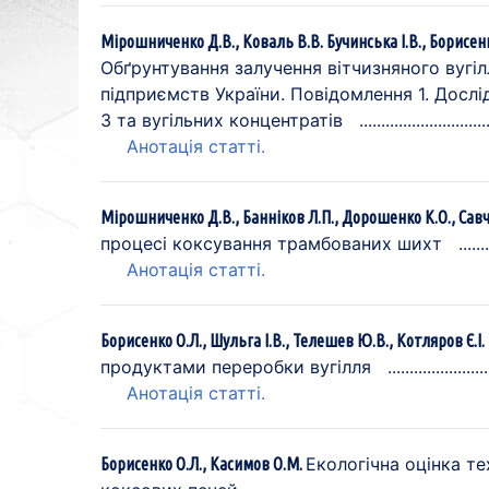
Мірошниченко Д.В., Коваль В.В. Бучинська І.В., Борисенко
Обґрунтування залучення вітчизняного вугі
підприємств України. Повідомлення 1. Досл
3 та вугільних концентратів
Анотація статті.
Мірошниченко Д.В., Банніков Л.П., Дорошенко К.О., Сав
процесі коксування трамбованих шихт
Анотація статті.
Борисенко О.Л., Шульга І.В., Телешев Ю.В., Котляров Є.І.
продуктами переробки вугілля
Анотація статті.
Екологічна оцінка т
Борисенко О.Л., Касимов О.М.