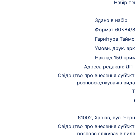
Набір те
Здано в набір
Формат 60×84/
Гарнітура Таймс
Умовн. друк. арк
Наклад 150 прим
Адреса редакції: ДП «
Свідоцтво про внесення суб’єк
розповсюджувачів видав
Т
61002, Харків, вул. Чер
Свідоцтво про внесення суб’єк
розповсюджувачів видав