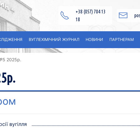
+38 (057) 704 13
po
18
СЛІДЖЕННЯ
ВУГЛЕXІМІЧНИЙ ЖУРНАЛ
НОВИНИ
ПАРТНЕРАМ
№5 2025p.
5p.
ром
сії вугілля