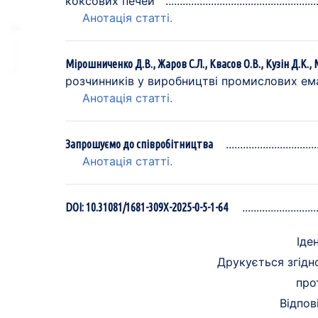
коксових печей
Анотація статті.
Мірошниченко Д.В., Жаров С.Л., Квасов О.В., Кузін Д.К., 
розчинників у виробництві промислових ема
Анотація статті.
Запрошуємо до співробітництва
Анотація статті.
DOI: 10.31081/1681-309X-2025-0-5-1-64
Іде
Друкується згідн
про
Відпов