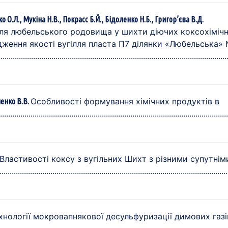
 О.Л., Мукіна Н.В., Покрасс Б.Й., Бідоленко Н.Б., Григор’єва В.Д.
лля любельського родовища у шихти діючих коксохіміч
ідження якості вугілля пласта П7 ділянки «Любельська»
Особливості формування хімічних продуктів в
ченко В.В.
Властивості коксу з вугільних Шихт з різними супутнім
ехнології мокровапнякової десульфуризації димових газі