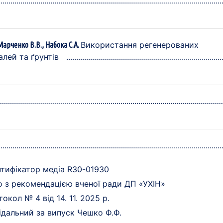
Використання регенерованих
Марченко В.В., Набока С.А.
лей та ґрунтів
нтифікатор медіа R30-01930
о з рекомендацією вченої ради ДП «УХІН»
токол № 4 від 14. 11. 2025 р.
ідальний за випуск Чешко Ф.Ф.