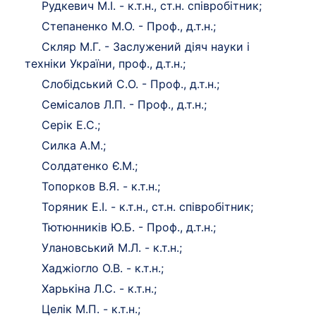
Рудкевич М.І. - к.т.н., ст.н. співробітник;
Степаненко М.О. - Проф., д.т.н.;
Скляр М.Г. - Заслужений діяч науки і
техніки України, проф., д.т.н.;
Слобідський С.О. - Проф., д.т.н.;
Семісалов Л.П. - Проф., д.т.н.;
Серік Е.С.;
Силка А.М.;
Солдатенко Є.М.;
Топорков В.Я. - к.т.н.;
Торяник Е.І. - к.т.н., ст.н. співробітник;
Тютюнників Ю.Б. - Проф., д.т.н.;
Улановський М.Л. - к.т.н.;
Хаджіогло О.В. - к.т.н.;
Харькіна Л.С. - к.т.н.;
Целік М.П. - к.т.н.;