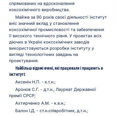
спрямованих на вдосконалення
коксохімічного виробництва.
Майже за 90 років своєї діяльності інститут
вніс значний вклад у становлення
коксохімічної промисловості та забезпечення
її високого технічного рівня. У проектах всіх
діючих в Україні коксохімічних заводів
використовуються розробки інституту у
вигляді технологічних завдань на
проектування.
Найбільш відомі вчені, які працювали і працюють в
інституті:
Аксенін Н.П. - к.т.н.;
Аронов С.Г. - д.т.н., Лауреат Державної
премії СРСР;
Ахтирченко А.М. - к.е.н.;
Балон І.Д. - ст.н.співробітник, д.т.н.;