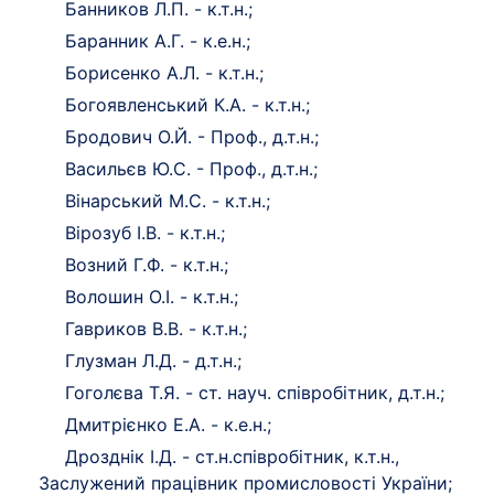
Банников Л.П. - к.т.н.;
Баранник А.Г. - к.е.н.;
Борисенко А.Л. - к.т.н.;
Богоявленський К.А. - к.т.н.;
Бродович О.Й. - Проф., д.т.н.;
Васильєв Ю.С. - Проф., д.т.н.;
Вінарський М.С. - к.т.н.;
Вірозуб І.В. - к.т.н.;
Возний Г.Ф. - к.т.н.;
Волошин О.І. - к.т.н.;
Гавриков В.В. - к.т.н.;
Глузман Л.Д. - д.т.н.;
Гоголєва Т.Я. - ст. науч. співробітник, д.т.н.;
Дмитрієнко Е.А. - к.е.н.;
Дрозднік І.Д. - ст.н.співробітник, к.т.н.,
Заслужений працівник промисловості України;