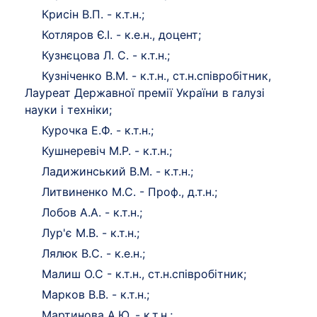
Крисін В.П. - к.т.н.;
Котляров Є.І. - к.е.н., доцент;
Кузнєцова Л. С. - к.т.н.;
Кузніченко В.М. - к.т.н., ст.н.співробітник,
Лауреат Державної премії України в галузі
науки і техніки;
Курочка Е.Ф. - к.т.н.;
Кушнеревіч М.Р. - к.т.н.;
Ладижинський В.М. - к.т.н.;
Литвиненко М.С. - Проф., д.т.н.;
Лобов А.А. - к.т.н.;
Лур'є М.В. - к.т.н.;
Лялюк В.С. - к.е.н.;
Малиш О.С - к.т.н., ст.н.співробітник;
Марков В.В. - к.т.н.;
Мартинова А.Ю. - к.т.н.;