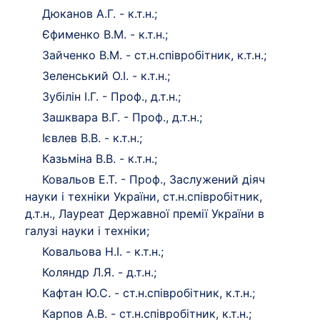
Дюканов А.Г. - к.т.н.;
Єфименко В.М. - к.т.н.;
Зайченко В.М. - ст.н.співробітник, к.т.н.;
Зеленський О.І. - к.т.н.;
Зубілін І.Г. - Проф., д.т.н.;
Зашквара В.Г. - Проф., д.т.н.;
Ієвлев В.В. - к.т.н.;
Казьміна В.В. - к.т.н.;
Ковальов Е.Т. - Проф., Заслужений діяч
науки і техніки України, ст.н.співробітник,
д.т.н., Лауреат Державної премії України в
галузі науки і техніки;
Ковальова Н.І. - к.т.н.;
Коляндр Л.Я. - д.т.н.;
Кафтан Ю.С. - ст.н.співробітник, к.т.н.;
Карпов А.В. - ст.н.співробітник, к.т.н.;