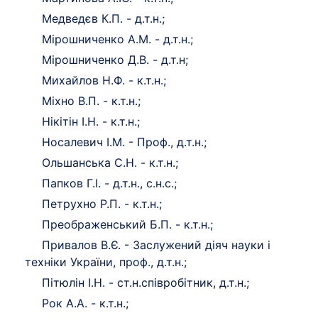
Медведєв К.П. - д.т.н.;
Мірошниченко А.М. - д.т.н.;
Мірошниченко Д.В. - д.т.н;
Михайлов Н.Ф. - к.т.н.;
Міхно В.П. - к.т.н.;
Нікітін І.Н. - к.т.н.;
Носалевич І.М. - Проф., д.т.н.;
Ольшанська С.Н. - к.т.н.;
Папков Г.І. - д.т.н., с.н.с.;
Петрухно Р.П. - к.т.н.;
Преображенський Б.П. - к.т.н.;
Привалов В.Є. - Заслужений діяч науки і
техніки України, проф., д.т.н.;
Пітюлін І.Н. - ст.н.співробітник, д.т.н.;
Рок А.А. - к.т.н.;