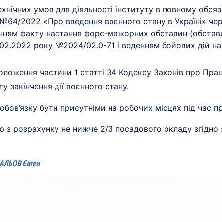
технічних умов для діяльності інституту в повному обсязі
. №64/2022 «Про введення воєнного стану в Україні» чер
дченням факту настання форс-мажорних обставин (обстав
02.2022 року №2024/02.0-7.1 і веденням бойових дій на 
положення частини 1 статті 34 Кодексу Законів про Пра
у закінчення дії воєнного стану.
 обов’язку бути присутніми на робочих місцях під час п
 з розрахунку не нижче 2/3 посадового окладу згідно 
ВАЛЬОВ Євген